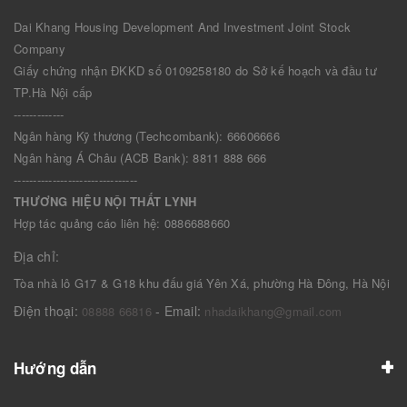
Dai Khang Housing Development And Investment Joint Stock
Company
Giấy chứng nhận ĐKKD số 0109258180 do Sở kế hoạch và đầu tư
TP.Hà Nội cấp
-------------
Ngân hàng Kỹ thương (Techcombank): 66606666
Ngân hàng Á Châu (ACB Bank): 8811 888 666
--------------------------------
THƯƠNG HIỆU NỘI THẤT LYNH
Hợp tác quảng cáo liên hệ: 0886688660
Địa chỉ:
Tòa nhà lô G17 & G18 khu đấu giá Yên Xá, phường Hà Đông, Hà Nội
Điện thoại:
- Email:
08888 66816
nhadaikhang@gmail.com
Hướng dẫn