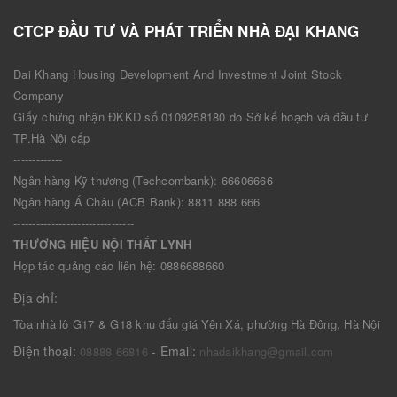
CTCP ĐẦU TƯ VÀ PHÁT TRIỂN NHÀ ĐẠI KHANG
Dai Khang Housing Development And Investment Joint Stock
Company
Giấy chứng nhận ĐKKD số 0109258180 do Sở kế hoạch và đầu tư
TP.Hà Nội cấp
-------------
Ngân hàng Kỹ thương (Techcombank): 66606666
Ngân hàng Á Châu (ACB Bank): 8811 888 666
--------------------------------
THƯƠNG HIỆU NỘI THẤT LYNH
Hợp tác quảng cáo liên hệ: 0886688660
Địa chỉ:
Tòa nhà lô G17 & G18 khu đấu giá Yên Xá, phường Hà Đông, Hà Nội
Điện thoại:
- Email:
08888 66816
nhadaikhang@gmail.com