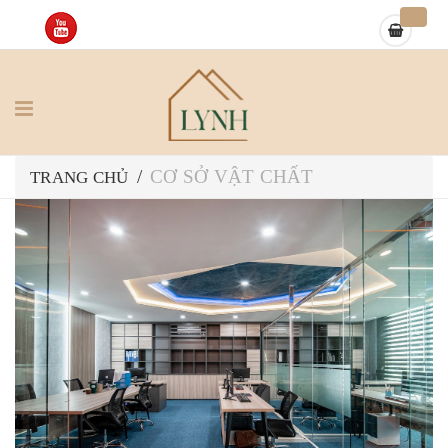
CƠ SỞ VẬT CHẤT
/
TRANG CHỦ