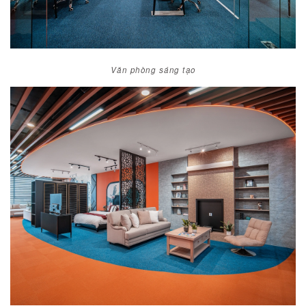
VĂN PHÒNG SÁNG TẠO
Văn phòng sáng tạo
SHOWROOM "CON ĐƯỜNG TƠ LỤA"