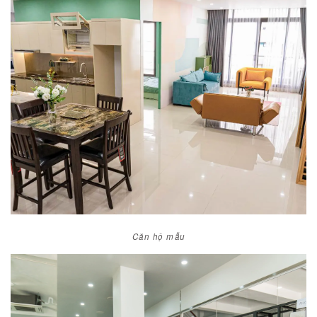
CĂN HỘ MẪU
Căn hộ mẫu