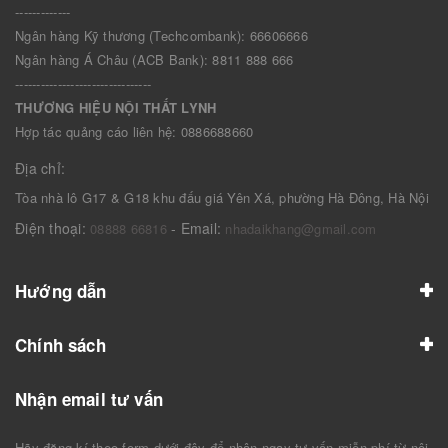
-------------
Ngân hàng Kỹ thương (Techcombank): 66606666
Ngân hàng Á Châu (ACB Bank): 8811 888 666
--------------------------------
THƯƠNG HIỆU NỘI THẤT LYNH
Hợp tác quảng cáo liên hệ: 0886688660
Địa chỉ:
Tòa nhà lô G17 & G18 khu đấu giá Yên Xá, phường Hà Đông, Hà Nội
Điện thoại:
- Email:
08888 66816
nhadaikhang@gmail.com
Hướng dẫn
Chính sách
Nhận email tư vấn
Hãy đăng kí theo form dưới đây để nhận ngay tư vấn miễn phí từ nội