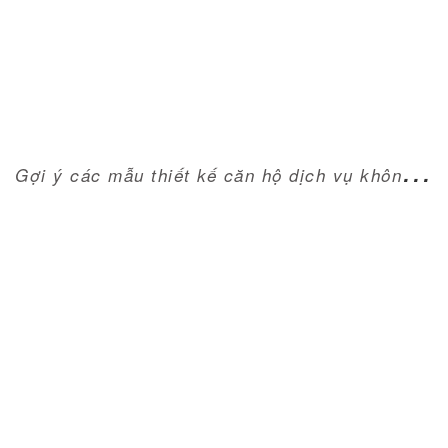
GỢI Ý CÁC MẪU THIẾT KẾ CĂN HỘ DỊCH VỤ
KHÔNG THỂ BỎ QUA
G
ợi ý các mẫu thiết kế căn hộ dịch vụ không thể bỏ qua