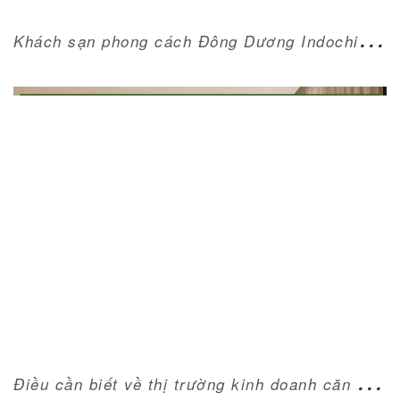
K
hách sạn phong cách Đông Dương Indochine - thiết kế dẫn đầu xu hướng
ĐIỀU CẦN BIẾT VỀ THỊ TRƯỜNG KINH DOANH
CĂN HỘ DỊCH VỤ TẠI HÀ NỘI
Đ
iều cần biết về thị trường kinh doanh căn hộ dịch vụ tại Hà Nội