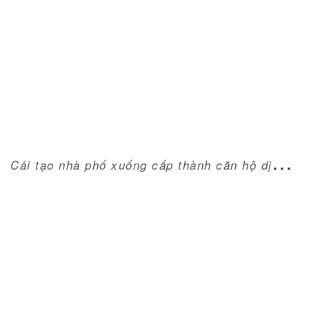
CẢI TẠO NHÀ PHỐ XUỐNG CẤP THÀNH CĂN HỘ
DỊCH VỤ CỰC ẤN TƯỢNG
C
ải tạo nhà phố xuống cấp thành căn hộ dịch vụ cực ấn tượng