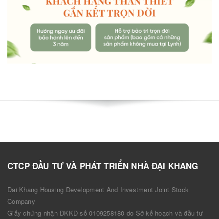
CTCP ĐẦU TƯ VÀ PHÁT TRIỂN NHÀ ĐẠI KHANG
Dai Khang Housing Development And Investment Joint Stock
Company
Giấy chứng nhận ĐKKD số 0109258180 do Sở kế hoạch và đầu tư