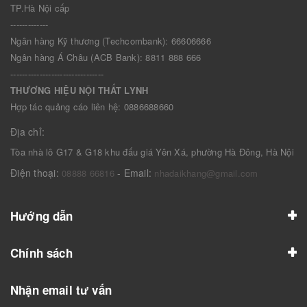
TP.Hà Nội cấp
-------------
Ngân hàng Kỹ thương (Techcombank): 66606666
Ngân hàng Á Châu (ACB Bank): 8811 888 666
--------------------------------
THƯƠNG HIỆU NỘI THẤT LYNH
Hợp tác quảng cáo liên hệ: 0886688660
Địa chỉ:
Tòa nhà lô G17 & G18 khu đấu giá Yên Xá, phường Hà Đông, Hà Nội
Điện thoại:
- Email:
08888 66816
nhadaikhang@gmail.com
Hướng dẫn
Chính sách
Nhận email tư vấn