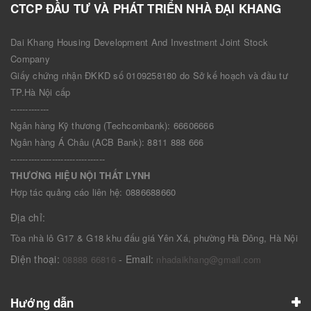
CTCP ĐẦU TƯ VÀ PHÁT TRIỂN NHÀ ĐẠI KHANG
Dai Khang Housing Development And Investment Joint Stock
Company
Giấy chứng nhận ĐKKD số 0109258180 do Sở kế hoạch và đầu tư
TP.Hà Nội cấp
-------------
Ngân hàng Kỹ thương (Techcombank): 66606666
Ngân hàng Á Châu (ACB Bank): 8811 888 666
--------------------------------
THƯƠNG HIỆU NỘI THẤT LYNH
Hợp tác quảng cáo liên hệ: 0886688660
Địa chỉ:
Tòa nhà lô G17 & G18 khu đấu giá Yên Xá, phường Hà Đông, Hà Nội
Điện thoại:
- Email:
08888 66816
nhadaikhang@gmail.com
Hướng dẫn