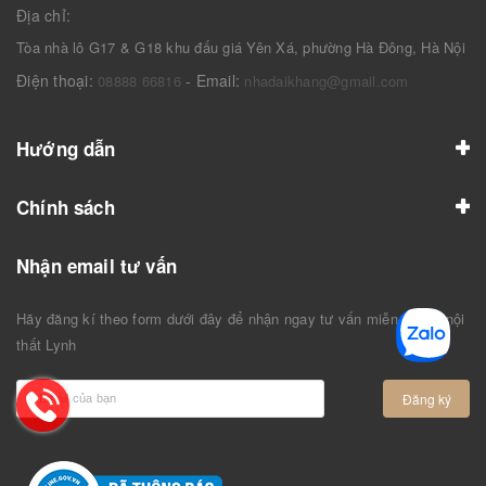
Địa chỉ:
Tòa nhà lô G17 & G18 khu đấu giá Yên Xá, phường Hà Đông, Hà Nội
Điện thoại:
- Email:
08888 66816
nhadaikhang@gmail.com
Hướng dẫn
Chính sách
Nhận email tư vấn
Hãy đăng kí theo form dưới đây để nhận ngay tư vấn miễn phí từ nội
thất Lynh
Đăng ký