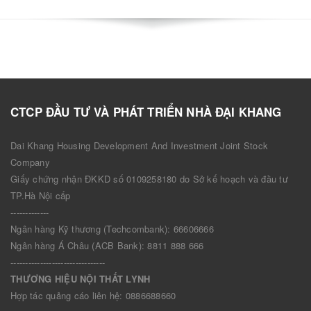
CTCP ĐẦU TƯ VÀ PHÁT TRIỂN NHÀ ĐẠI KHANG
Dai Khang Housing Development And Investment Joint Stock
Company
Giấy chứng nhận ĐKKD số 0109258180 do Sở kế hoạch và đầu tư
TP.Hà Nội cấp
-------------
Ngân hàng Kỹ thương (Techcombank): 66606666
Ngân hàng Á Châu (ACB Bank): 8811 888 666
--------------------------------
THƯƠNG HIỆU NỘI THẤT LYNH
Hợp tác quảng cáo liên hệ: 0886688660