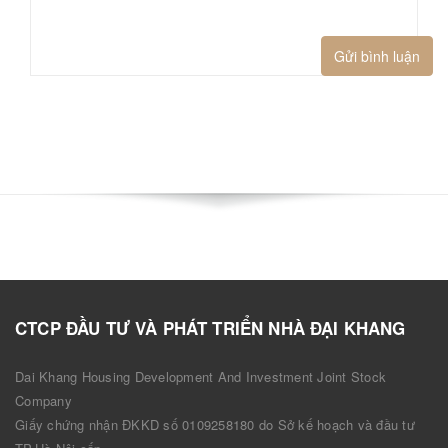
Gửi bình luận
CTCP ĐẦU TƯ VÀ PHÁT TRIỂN NHÀ ĐẠI KHANG
Dai Khang Housing Development And Investment Joint Stock
Company
Giấy chứng nhận ĐKKD số 0109258180 do Sở kế hoạch và đầu tư