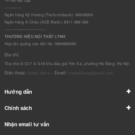
TP.Hà Nội cấp
-------------
Ngân hàng Kỹ thương (Techcombank): 66606666
Ngân hàng Á Châu (ACB Bank): 8811 888 666
--------------------------------
THƯƠNG HIỆU NỘI THẤT LYNH
Hợp tác quảng cáo liên hệ: 0886688660
Địa chỉ:
Tòa nhà lô G17 & G18 khu đấu giá Yên Xá, phường Hà Đông, Hà Nội
Điện thoại:
- Email:
08888 66816
nhadaikhang@gmail.com
Hướng dẫn
Chính sách
Nhận email tư vấn