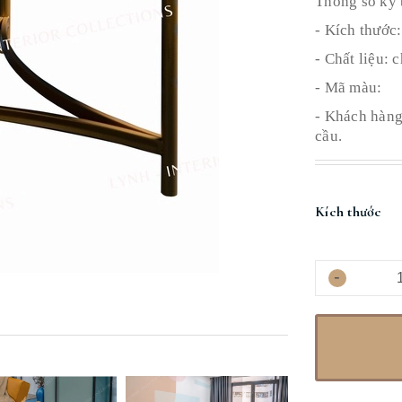
Thông số kỹ t
- Kích thướ
- Chất liệu: 
- Mã màu:
- Khách hàng 
cầu.
Kích thước
-