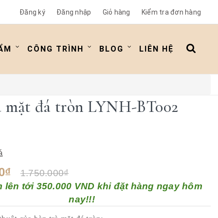
Đăng ký
Đăng nhập
Giỏ hàng
Kiểm tra đơn hàng
ẨM
CÔNG TRÌNH
BLOG
LIÊN HỆ
à mặt đá tròn LYNH-BT002
á
0₫
1.750.000₫
m lên tới 350.000 VND khi đặt hàng ngay hôm
nay!!!