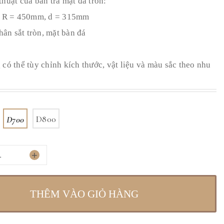
huật của bàn trà mặt đá tròn:
c: R = 450mm, d = 315mm
chân sắt tròn, mặt bàn đá
có thể tùy chỉnh kích thước, vật liệu và màu sắc theo nhu
D700
D800
+
THÊM VÀO GIỎ HÀNG