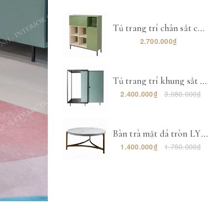
Tủ trang trí chân sắt chia ô LYNH-TT003
2.700.000₫
Tủ trang trí khung sắt pha kính LYNH-TT001
2.400.000₫
3.080.000₫
Bàn trà mặt đá tròn LYNH-BT002
1.400.000₫
1.750.000₫