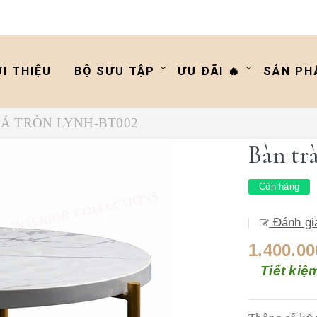
ỚI THIỆU
BỘ SƯU TẬP
ƯU ĐÃI 🔥
SẢN PH
Á TRÒN LYNH-BT002
Bàn tr
Còn hàng
Đánh gi
1.400.00
Tiết kiệ