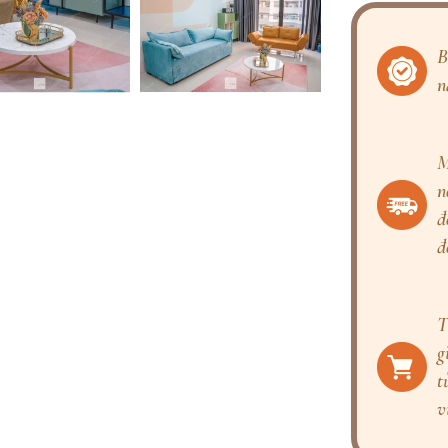
B
n
M
n
đ
đ
T
g
t
v