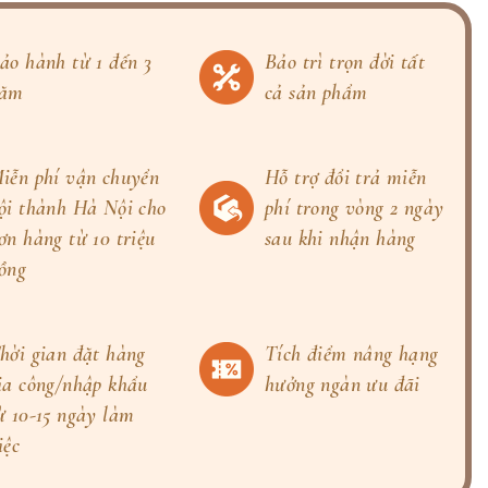
ảo hành từ 1 đến 3
Bảo trì trọn đời tất
ăm
cả sản phẩm
iễn phí vận chuyển
Hỗ trợ đổi trả miễn
ội thành Hà Nội cho
phí trong vòng 2 ngày
ơn hàng từ 10 triệu
sau khi nhận hàng
ồng
hời gian đặt hàng
Tích điểm nâng hạng
ia công/nhập khẩu
hưởng ngàn ưu đãi
ừ 10-15 ngày làm
iệc