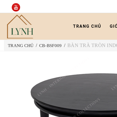
TRANG CHỦ
GI
BÀN TRÀ TRÒN IND
/
/
TRANG CHỦ
CB-BSF009