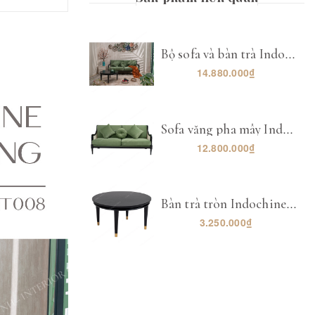
Bộ sofa và bàn trà Indochine LYNH-CB-bsf009
14.880.000₫
Sofa văng pha mây Indochine LYNH-SF019
12.800.000₫
Bàn trà tròn Indochine chân bọc đồng LYNH-BT008
3.250.000₫