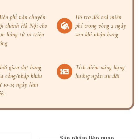
iễn phí vận chuyển
Hỗ trợ đổi trả miễn
ội thành Hà Nội cho
phí trong vòng 2 ngày
ơn hàng từ 10 triệu
sau khi nhận hàng
ồng
hời gian đặt hàng
Tích điểm nâng hạng
ia công/nhập khẩu
hưởng ngàn ưu đãi
ừ 10-15 ngày làm
iệc
Sản phẩm liên quan