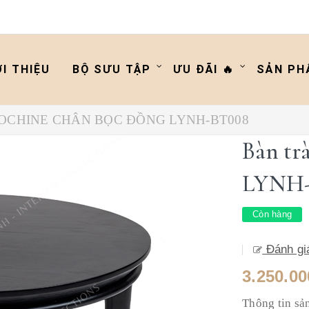
ỚI THIỆU
BỘ SƯU TẬP
ƯU ĐÃI 🔥
SẢN PH
OCHINE CHÂN BỌC ĐỒNG LYNH-BT008
Bàn tr
LYNH-
Còn hàng
Đánh gi
3.250.00
Thông tin sả