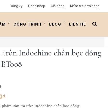
Đăng ký
Đăng nhập
Giỏ hàng
Kiểm tra đơn hàng
ẨM
CÔNG TRÌNH
BLOG
LIÊN HỆ
à tròn Indochine chân bọc đồng
BT008
á
0₫
n phẩm Bàn trà tròn Indochine chân bọc đồng: