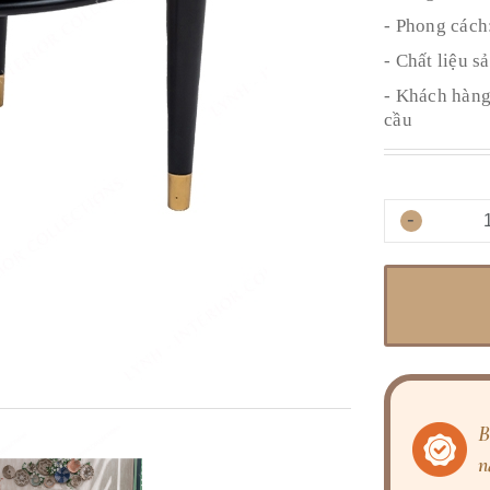
- Phong cách
- Chất liệu s
- Khách hàng 
cầu
-
B
n