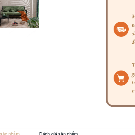
M
n
đ
đ
T
g
t
v
 sản phẩm
Đánh giá sản phẩm