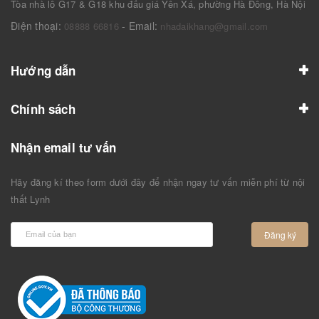
Tòa nhà lô G17 & G18 khu đấu giá Yên Xá, phường Hà Đông, Hà Nội
Điện thoại:
- Email:
08888 66816
nhadaikhang@gmail.com
Hướng dẫn
Chính sách
Nhận email tư vấn
Hãy đăng kí theo form dưới đây để nhận ngay tư vấn miễn phí từ nội
thất Lynh
Đăng ký