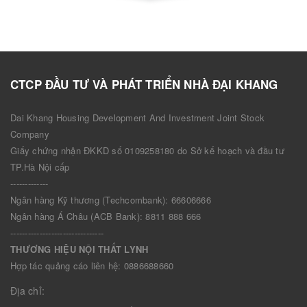
CTCP ĐẦU TƯ VÀ PHÁT TRIỂN NHÀ ĐẠI KHANG
Dai Khang Housing Development And Investment Joint Stock
Company
Giấy chứng nhận ĐKKD số 0109258180 do Sở kế hoạch và đầu tư
TP.Hà Nội cấp
-------------
Ngân hàng Kỹ thương (Techcombank): 66606666
Ngân hàng Á Châu (ACB Bank): 8811 888 666
--------------------------------
THƯƠNG HIỆU NỘI THẤT LYNH
Hợp tác quảng cáo liên hệ: 0886688660
Địa chỉ: